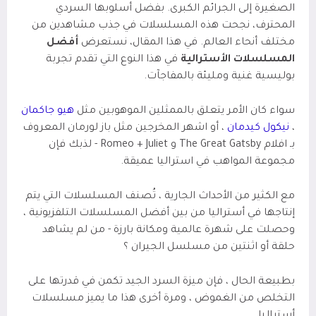
الصغيرة إلى الجرائم الكبرى. بفضل أسلوبها السردي
المحترف، نجحت هذه المسلسلات في جذب مشاهدين من
مختلف أنحاء العالم. في هذا المقال، نستعرض
أفضل
المسلسلات الأسترالية
في هذا النوع التي تقدم تجربة
بوليسية غنية ومليئة بالمفاجآت.
سواء كان الأمر يتعلق بالممثلين الموهوبين مثل
هيو جاكمان
،
نيكول كيدمان
، أو اشهر المخرجين مثل باز لورمان المعروف
بـ افلام
The Great Gatsby
و
Romeo + Juliet
- لذبك فإن
مجموعة المواهب في استراليا عميقة.
مع الكثير من الأحداث الجارية ، تُصنف المسلسلات التي يتم
إنتاجها في أستراليا من بين أفضل المسلسلات التلفزيونية ،
وحصلت على شهرة عالمية ومكانة بارزة - من لم يشاهد
حلقة أو اثنتين من مسلسل الجيران ؟
بطبيعة الحال ، فإن ميزة السرد الجيد تكمن في قدرتها على
التخلص من الغموض ، ومرة ​​أخرى هذا ما يميز مسلسلات