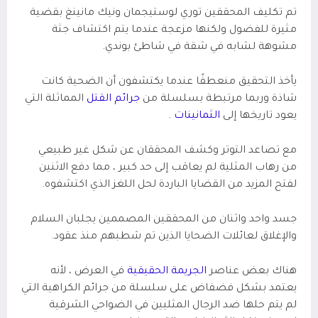
تم تكليف المحققين توري لوستيجمان ونيك مانينغ بقضية
مثيرة للفضول ولكنها مزعجة عندما يتم اكتشاف جثة
مشوهة لشابه في شقة في شاطئ بوندي.
يأخذ التحقيق منعطفًا عندما يكتشفون أن الضحية كانت
شاذة وربما مرتبطة بسلسلة من
جرائم القتل
المماثلة التي
يعود تاريخها إلى
الثمانينات
.
مع تصاعد التوتر وكشف المحققان عن شكل غير طبيعي
من رهاب المثلية لم يعاقب إلى حد كبير ، مما دفع الاثنين
لفتح المزيد من القضايا الباردة لحل اللغز الذي اكتشفوه.
جسد واحد واثنان من المحققين المصممين يجلبان السلام
والإغلاق لعائلات الضحايا الذين تم شطبهم منذ عقود.
هناك بعض عناصر
الجريمة الحقيقية
في العرض ، لأنه
يعتمد بشكل فضفاض على سلسلة من جرائم الكراهية التي
لم يتم حلها ضد الرجال المثليين في الضواحي الشرقية