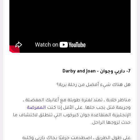
7- داربي وجوان -
Darby and Joan
هل هناك شيء أفضل من رحلة برية؟
مناظر خلابة ، تمتد لفترة طويلة مع أغانيك المفضلة ،
وجريمة قتل يجب حلها. على الأقل إذا كنت
الممرضة
الإنجليزية المتقاعدة جوان كيرخوب التي تنطلق لاكتشاف ما
حدث لزوجها الراحل.
على طول الطريق ، اصطدمت حرفيًا بجاك داربي وكلبه