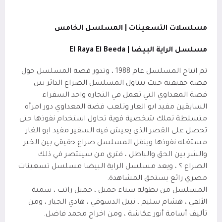
مسلسلات التسعينات | المسلسل الخامس
مسلسل الراية البيضا |
El Raya El Beeda
تم انتاج المسلسل عام 1988 ، وتدور قصة المسلسل حول
قصة حقيقية حيث يتناول المسلسل الصراع الدائر بين
فضة المعداوي التي تعمل في التجارة واحد السفراء
السابقين مفيد ابو الغار وتلعب فضة المعداوي دور امرأة
متسلطة تملك شخصية قوية تحاول استخدام نفوذها حتى
تحصل على القصر الذي يعيش فيه السفير مفيد ابو الغار
مستغله نفوذها وينقل المسلسل صراع حقيقي بين الخير
والشر بين الحق والباطل ، فترى من سينتصر في ذلك
الصراع ؟ ، ويعد مسلسل الراية البيضا مسلسل تسعينات
مصري رائع يستحق المشاهدة.
المسلسل من بطولة سناء جميل ، جميل راتب ، سمية
الألفي ، هشام سليم ، نبيل الدسوقي ، هادي الجيار ، ومن
تأليف أسامة أنور عكاشة ، ومن اخراج محمد فاضل.