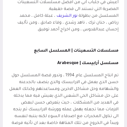
أعيش في جلباب أبي
من افضل مسلسلات التسعينات
المصرية التي تستند الى قصة حقيقية.
المسلسل من بطولة
نور الشريف
، عبلة كامل ، محمد
رياض ، حنان ترك ، ناهد رشدي ، وفاء صادق ، ومن تأليف
إحسان عبدالقدوس ، ومن اخراج أحمد توفيق.
مسلسلات التسعينات | المسلسل السابع
مسلسل أرابيسك |
Arabesque
تم انتاج المسلسل عام 1994 ، وتدور قصة المسلسل حول
حسن الذي يعمل في الارابيسك والذي يتصف بالجدعنه
والشهامه وحل مشاكل الاخرين ومساعدتهم وكذلك العمل
على حل مشاكل الحي الشعبي الذي يعيش فيه مما يدخله
في العديد من المشكلات ، حيث يتعرض حسن لبعض
الازمات مما تجعله يهمل عمله وورشة الارابيسك ثم يتجه
الى تناول المخدرات مع اصدقاء السوء لكنه ينتبه لنفسه
ويبدأ في الخروج من تلك المتاهة خاصة بعد ان تأتيه فرصة