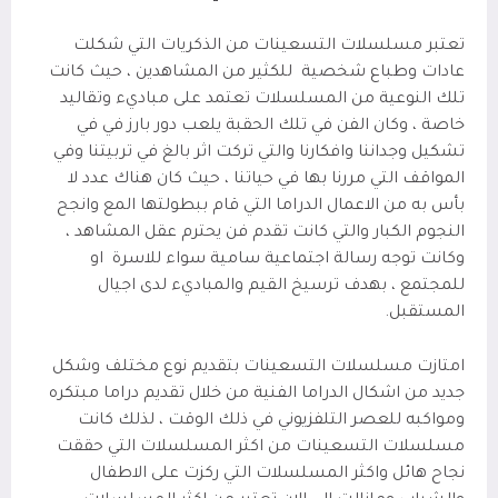
تعتبر مسلسلات التسعينات من الذكريات التي شكلت
عادات وطباع شخصية
للكثير من المشاهدين ، حيث كانت
تلك النوعية من المسلسلات تعتمد على مباديء وتقاليد
خاصة ، وكان الفن في تلك الحقبة يلعب دور بارز في في
تشكيل وجداننا وافكارنا والتي تركت اثر بالغ في تربيتنا وفي
المواقف التي مررنا بها في حياتنا ، حيث كان هناك عدد لا
بأس به من الاعمال الدراما التي قام ببطولتها المع وانجح
النجوم الكبار والتي كانت تقدم فن يحترم عقل المشاهد ،
وكانت توجه رسالة اجتماعية سامية سواء للاسرة
او
للمجتمع ، بهدف ترسيخ القيم والمباديء لدى اجيال
المستقبل.
امتازت مسلسلات التسعينات بتقديم نوع مختلف وشكل
جديد من اشكال الدراما الفنية من خلال تقديم دراما مبتكره
ومواكبه للعصر التلفزيوني في ذلك الوقت ، لذلك كانت
مسلسلات التسعينات من اكثر المسلسلات التي حققت
نجاح هائل واكثر المسلسلات التي ركزت على الاطفال