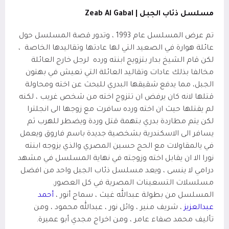
مسلسل ذئاب الجبل |
Zeab Al Gabal
تم عرض المسلسل عام 1993 ، وتدور قصة المسلسل حول
عائلة هوارة في الصعيد التي لها عادتها وتقاليدها الخاصة
،
لكن قام الشيخ بدار بتزويج ابنته ورده
لرجل خارج العائلة
مخالفا بذلك عادات وتقاليد العائلة التي تعيش في بهتون
الجبل، مما يدفع شقيقها البدري للبحث عن اخته ومحاولة
قتلها لانه كان يرفض ان تتزوج اخته من شخص غريب ، لكنه
لم يقتلها حيث ان اخته ورده سافرت مع زوجها الى انجلترا
لكن يتم مطاردة بدري بتهمة قتل وردة ويضطر للهرب ثم
يسافر الى الاسكندرية بشخصية جديدة باسم فاروق ويعمل
في يالمقاولات مع الحج حسين المصري والذي يزوجه ابنته
نورا الا ان يقابل اخته وزوجته في نهاية المسلسل في مشهد
درامي لا ينسى ، ويعد مسلسل ذئاب الجبل واحد من افضل
مسلسلات التسعينات المصرية في كل العصور.
المسلسل من بطولة عبدالله غيث ، سماح أنور ،
أحمد
عبدالعزيز
، شريف منير ، وائل نور ، عبدالله محمود ، ومن
تأليف محمد صفاء عامر ، ومن اخراج مجدي أبو عميرة.