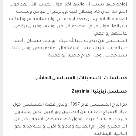
زواجه منها بسبب ان والدها اخذ اموال تهريب الاثار بعد موت
الخواجه الذان كانا يعملان لديه ،وبالرغم ان عباس وسلامه
اصدقاء الا انه يريد ان يبعد اولاده عن اولاد سلامه فراويله لانه
يرى انها اموال حرام ، ويصدم كل من يوسف وفريال برفض
عائلتهم زواجهم
.
المسلسل من بطولة عبدالله غيث ، يوسف شعبان ، أحمد
عبدالعزيز ، شريف منير ، فايزة كمال ، عايدة رياض، ومن تأليف
سيد حجاب ، ومن اخراج مجدي أبو عميرة.
مسلسلات التسعينات | المسلسل العاشر
مسلسل زيزينيا |
Zayzinia
تم انتاج المسلسل عام 1997 ، وتدور قصة المسلسل حول
حياة السياح الاجانب من ايطاليين ويونانيين الذين يعيشون
في مدينة الاسكندرية ، وحول قصة شخص اسمه بشر من
اب مصري ومن ام ايطاليه ومحاولة اقرب والدته جذبه نحو
الناحية الايطالية.