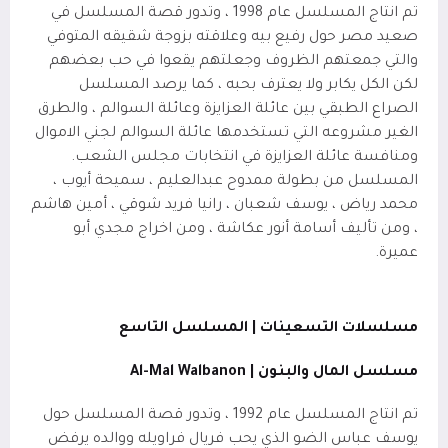
تم انتاج المسلسل عام 1998 ، وتدور قصة المسلسل في
صعيد مصر حول رفيع بيه وعلاقته بزوجة شقيقه المتوفي
والتي جمعتهم الظروف وجعلتهم يقعوا في حب بعضهم
لكن الكل يكابر ولا يعترف بحبه ، كما يرصد المسلسل
الصراع الطبقي بين عائلة العزايزة وعائلة السوالم ، والطرق
الغير مشروعه التي تستخدمها عائلة السوالم لجني الاموال
ومنافسة عائلة العزايزة في انتخابات مجلس الشعب.
المسلسل من بطولة ممدوح عبدالعليم ، سميحة أيوب ،
محمد رياض ، يوسف شعبان ، رانيا فريد شوقي ، أمين هاشم
، ومن تأليف أسامة أنور عكاشة ، ومن اخراج مجدي أبو
عميرة.
مسلسلات التسعينات | المسلسل التاسع
مسلسل المال والبنون |
Al-Mal Walbanon
تم انتاج المسلسل عام 1992 ، وتدور قصة المسلسل حول
يوسف عباس الضو الذي يحب فريال فراويله ووالده يرفض