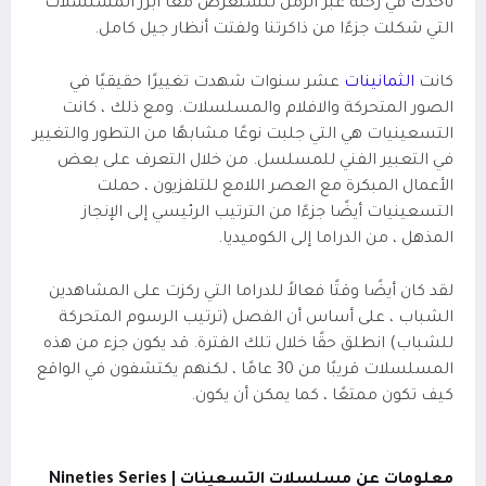
نأخذك في رحلة عبر الزمن لنستعرض معًا أبرز المسلسلات
التي شكلت جزءًا من ذاكرتنا ولفتت أنظار جيل كامل.
كانت
الثمانينات
عشر سنوات شهدت تغييرًا حقيقيًا في
الصور المتحركة والافلام والمسلسلات. ومع ذلك ، كانت
التسعينيات هي التي جلبت نوعًا مشابهًا من التطور والتغيير
في التعبير الفني للمسلسل. من خلال التعرف على بعض
الأعمال المبكرة مع العصر اللامع للتلفزيون ، حملت
التسعينيات أيضًا جزءًا من الترتيب الرئيسي إلى الإنجاز
المذهل ، من الدراما إلى الكوميديا.
لقد كان أيضًا وقتًا فعالاً للدراما التي ركزت على المشاهدين
الشباب ، على أساس أن الفصل (ترتيب الرسوم المتحركة
للشباب) انطلق حقًا خلال تلك الفترة. قد يكون جزء من هذه
المسلسلات قريبًا من 30 عامًا ، لكنهم يكتشفون في الواقع
كيف تكون ممتعًا ، كما يمكن أن يكون.
معلومات عن مسلسلات التسعينات |
Nineties Series