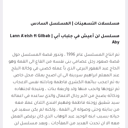
مسلسلات التسعينات | المسلسل السادس
مسلسل لن أعيش في جلباب أبي |
Lann A'eish fi Gilbab
Aby
تم انتاج المسلسل عام 1996 ، وتدور قصة المسلسل حول
قصة صعود رجل عصامي بنى نفسه من القاع الى القمة وهو
الحاج عبد الغفور البرعي الذي بأ عمله كصبي في وكالة البلح
عند المعلم ابراهيم سردينة الى ان اصبح يملك محل خاص
به ثم اعجب ببائعة الكشري فاطمة وبادلته نفس الاعجاب
ثم تزوجها وانجب منها ولد واربعة بنات ، ونتيجة لاجتهاده
وذكائه يصبح من اكبر رجال الاعمال والذي ساعده في اعماله
سيد شقيق زوجته فاطمة وفهيم افندي اللذان عملا معه
من بدايته وحتى وصوله الى القمة ، ولكنه لم يكن سعيد في
حياته بسبب ابنه الوحيد عبد الوهاب الذي كان برفض العمل
معه الا ان تحدث العديد من المفأجات ، ويعد مسلسل لن