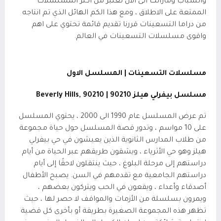
والشباب ومازالت الى الان تعتبر من اكثر المسلسلات
الممتعة على الاطلاق ، ومع هذا الكم الهائل الذي تم انتاجه
من دراما التسعينات قررنا تقديم قائمة تحتوي على اهم
واقوى مسلسلات التسعينات في العالم.
مسلسلات التسعينات | المسلسل الاول
مسلسل بيفرلي هيلز 90210 |
Beverly Hills, 90210
تم عرض المسلسل عام 1990 الى 2000 ، يحتوي المسلسل
على 10 مواسم ، وتدور قصة المسلسل حول حياة مجموعة
من طلاب المدارس الثانوية الذين يعيشون في حي بيفرلي
هيلز وهو حي الأثرياء ، ويشقون طريقهم عبر الحياة من أيام
دراستهم إلى مرحلة البلوغ ، حيث ينتقلون لاحقًا إلى أيام
دراستهم الجامعية مع تقدمهم في السن. يصبح الأطفال
أصدقاء وأعداء ، ويقعون في الحب ويتركون بعضهم ،
ويمرون بسلسلة من الأزمات والمواقف لا حصر لها ، حيث
تظهر هذه المجموعة الصغيرة بطريقة أو بأخرى كل قضية