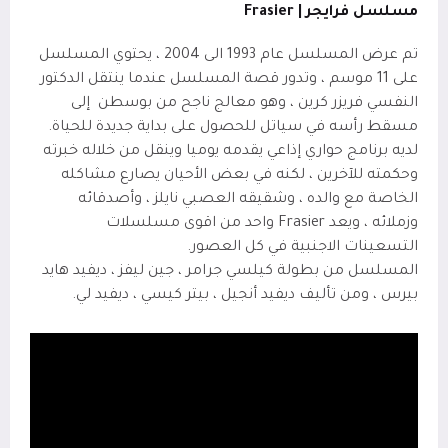
مسلسل فرايجر |
Frasier
تم عرض المسلسل عام 1993 الى 2004 ، يحتوي المسلسل
على 11 موسم ، وتدور قصة المسلسل عندما ينتقل الدكتور
النفسي فريزر كرين ، وهو معالج ناجح من بوسطن
إلى
مسقط رأسه في سياتل للحصول على بداية جديدة للحياة.
لديه برنامج حواري إذاعي يقدمه يوميا وينقل من خلاله خبرته
وحكمته للآخرين ، لكنه في بعض الأحيان يصارع مشاكله
الخاصة مع والده ، وشقيقه العصبي نايلز ، وأصدقائه
وزملائه ، ويعد
Frasier
واحد من اقوى مسلسلات
التسعينات الاجنبية في كل العصور.
المسلسل من بطولة كيلسي جرامر ، جين ليفز ، ديفيد هايد
بيرس ، ومن تأليف ديفيد أنجيل ، بيتر كيسي ، ديفيد لي.