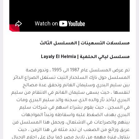
مسلسلات التسعينات | المسلسل الثالث
مسلسل ليالي الحلمية |
Layaly El Helmia
تم عرض المسلسل عام 1987 الى 1995 ، وتدور قصة
المسلسل حول نازك السلحدار التيت تستغل الصراع الدائر
بين سليم البدري وسليمان الغانم وتحقق عدة مصالح
لنفسها ، حيث يسعى سليمان الغانم في الانتقام من سليم
البدري لبأخذ ثأر والده الذي سجنه والد سليم البدري ومات
في السجن ، حيث يقوم بشراء اسهم في شركات سليم
البدري بهدف الضغط عليه واسقاطه وتبدأ المواجهات
بينهم والصراعات في الاشتعال، ويحمل هذا المسلسل فن
عريق ورائع من الصعب ان تجد مثله في هذا الزمن ، حيث
يتناول فترة مهمه من تاريخ مصر كما يركز على احلام الاجيال