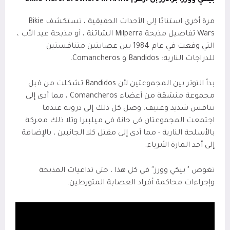
بيكي وورز: براذرز إن آرمز |
Bikie Wars: Brothers in Arms
مرة أخرى استنادًا إلى الأحداث الحقيقية ، تستكشف Bikie
Wars تفاصيل مذبحة Milperra الشائنة ، أو مذبحة عيد الأب ،
التي وقعت في عام 1984 بين عصابتين متنافستين
للدراجات النارية: Bandidos و Comancheros.
بدأ التوتر بين المجموعتين لأن Bandidos تشكلت من قبل
مجموعة منشقة من أعضاء Comancheros ، مما أدى إلى
تنافس شديد وعنيف. وصل كل ذلك إلى ذروته عندما
اجتمعت المجموعتان في حانة في ميلبيرا وتلا ذلك معركة
بالأسلحة النارية - مما أدى إلى مقتل كلا الجانبين ، بالإضافة
إلى أحد المارة الأبرياء.
تغوص " بيكي وورز'' في كل هذا ، حتى تداعيات المذبحة
وإجراءات محاكمة أفراد العصابة المتورطين.