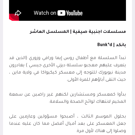
مسلسلات اجنبية صيفية | المسلسل العاشر
بانكد |
Bunk’d
تبدأ السلسلة مع أطفال روس إيما ورافي وزوري (الذين قد
يتعرف عليهم معجبو سلسلة ديزني الأخرى جيسي ) يغادرون
مدينة نيويورك للتوجه إلى معسكر كيكيواكا في ولاية ماين ،
حيث التقى آباؤهم للمرة الأولى
.
بدأوا كمعسكر ومستشارين لكنهم غير راضين عن سمعة
المخيم لانتهاك لوائح الصحة والسلامة
.
بحلول الموسم الثالث ، أصبحوا مسؤولين وعازمين على
جعل المعسكر على بعد أميال أفضل مما كان عليه عندما
وصلوا إلى هناك لأول مرة.