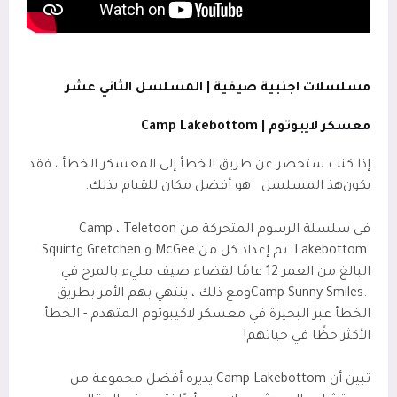
مسلسلات اجنبية صيفية | المسلسل الثاني عشر
معسكر لايبوتوم |
Camp Lakebottom
إذا كنت ستحضر عن طريق الخطأ إلى المعسكر الخطأ ، فقد
يكون
هذ المسلسل
هو أفضل مكان للقيام بذلك
.
في سلسلة الرسوم المتحركة من
Teletoon
،
Camp
Lakebottom
، تم إعداد كل من
McGee
و
Gretchen
و
Squirt
البالغ من العمر 12 عامًا لقضاء صيف مليء بالمرح في
Camp Sunny Smiles.
ومع ذلك ، ينتهي بهم الأمر بطريق
الخطأ عبر البحيرة في معسكر لاكيبوتوم المتهدم - الخطأ
الأكثر حظًا في حياتهم
!
تبين أن
Camp Lakebottom
يديره أفضل مجموعة من