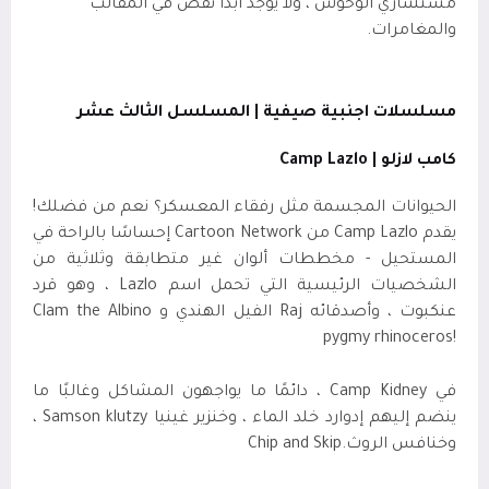
مستشاري الوحوش ، ولا يوجد أبدًا نقص في المقالب
والمغامرات.
مسلسلات اجنبية صيفية | المسلسل الثالث عشر
كامب لازلو |
Camp Lazlo
الحيوانات المجسمة مثل رفقاء المعسكر؟ نعم من فضلك!
يقدم
Camp Lazlo
من
Cartoon Network
إحساسًا بالراحة في
المستحيل - مخططات ألوان غير متطابقة وثلاثية من
الشخصيات الرئيسية التي تحمل اسم
Lazlo
، وهو قرد
عنكبوت ، وأصدقائه
Raj
الفيل الهندي و
Clam the Albino
pygmy rhinoceros!
في
Camp Kidney
، دائمًا ما يواجهون المشاكل وغالبًا ما
ينضم إليهم إدوارد خلد الماء ، وخنزير غينيا
Samson klutzy
،
وخنافس الروث
Chip and Skip.