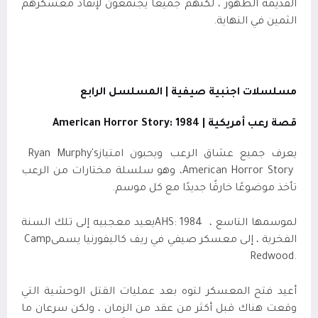
القديمة الظهور ، لكنهم جميعًا يجتمعون لإنقاذ معسكرهم
الثمين في النهاية.
مسلسلات اجنبية صيفية | المسلسل الرابع
قصة رعب أمريكية |
American Horror Story: 1984
يعرف جميع عشاق الرعب ويحبون امتياز
Ryan Murphy's
American Horror Story
، وهو سلسلة مختارات من الرعب
تأخذ موضوعًا خارقًا جديدًا مع كل موسم
.
لموسمها التاسع ،
AHS: 1984
يعيد معجبيه إلى تلك السنة
الفخرية ، إلى معسكر صيفي في ريف كاليفورنيا يسمى
Camp
Redwood.
أعيد فتح المعسكر لتوه بعد عمليات القتل الوحشية التي
وقعت هناك قبل أكثر من عقد من الزمان ، ولكن سرعان ما