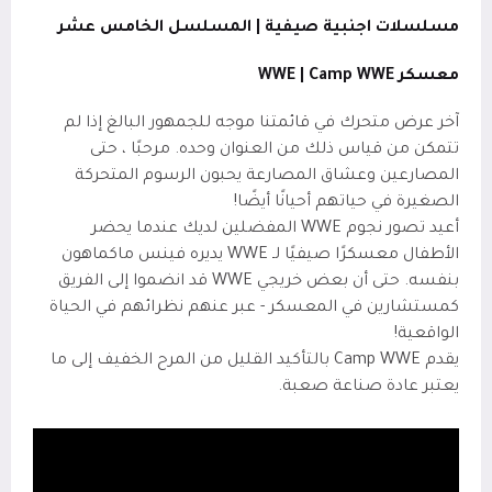
مسلسلات اجنبية صيفية | المسلسل الخامس عشر
معسكر WWE | Camp WWE
آخر عرض متحرك في قائمتنا موجه للجمهور البالغ إذا لم
تتمكن من قياس ذلك من العنوان وحده. مرحبًا ، حتى
المصارعين وعشاق المصارعة يحبون الرسوم المتحركة
الصغيرة في حياتهم أحيانًا أيضًا!
أعيد تصور نجوم WWE المفضلين لديك عندما يحضر
الأطفال معسكرًا صيفيًا لـ WWE يديره فينس ماكماهون
بنفسه. حتى أن بعض خريجي WWE قد انضموا إلى الفريق
كمستشارين في المعسكر - عبر عنهم نظرائهم في الحياة
الواقعية!
يقدم Camp WWE بالتأكيد القليل من المرح الخفيف إلى ما
يعتبر عادة صناعة صعبة.