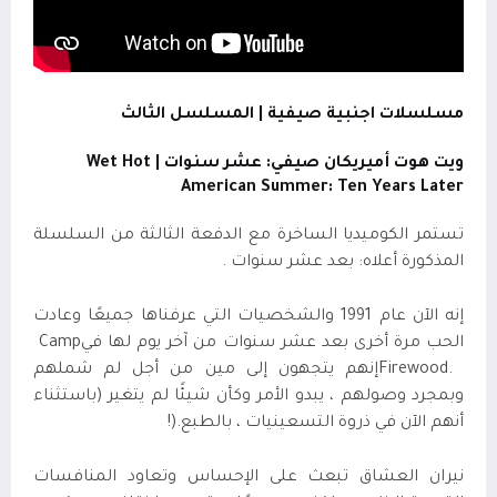
مسلسلات اجنبية صيفية | المسلسل الثالث
ويت هوت أميريكان صيفي: عشر سنوات |
Wet Hot
American Summer: Ten Years Later
تستمر الكوميديا ​​الساخرة مع الدفعة الثالثة من السلسلة
المذكورة أعلاه: بعد عشر سنوات .
إنه الآن عام 1991 والشخصيات التي عرفناها جميعًا وعادت
الحب مرة أخرى بعد عشر سنوات من آخر يوم لها في
Camp
Firewood.
إنهم يتجهون إلى مين من أجل لم شملهم
وبمجرد وصولهم ، يبدو الأمر وكأن شيئًا لم يتغير (باستثناء
أنهم الآن في ذروة التسعينيات ، بالطبع
!).
نيران العشاق تبعث على الإحساس وتعاود المنافسات