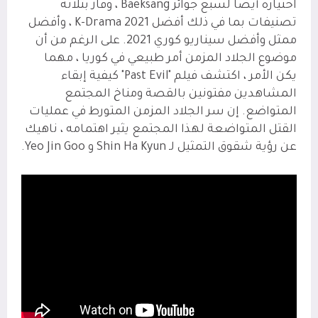
اختياره أيضًا لسبع جوائز Baeksang ، وفاز بثلاثة
تصنيفات بما في ذلك أفضل K-Drama 2021 ، وأفضل
ممثل وأفضل سيناريو كوري 2021. على الرغم من أن
موضوع الجلاد المزمن أمر طبيعي في كوريا ، مهما
يكن الأمر ، اكتشف فيلم "Past Evil" كيفية إبقاء
المشاهدين مفتونين بالقصة ومناخ المجتمع
المتواضع. إن سر الجلاد المزمن المتورط في عمليات
القتل المتواضعة لهذا المجتمع يثير اهتمامه ، ناهيك
عن رؤية شقوق التمثيل لـ Shin Ha Kyun و Yeo Jin Goo.