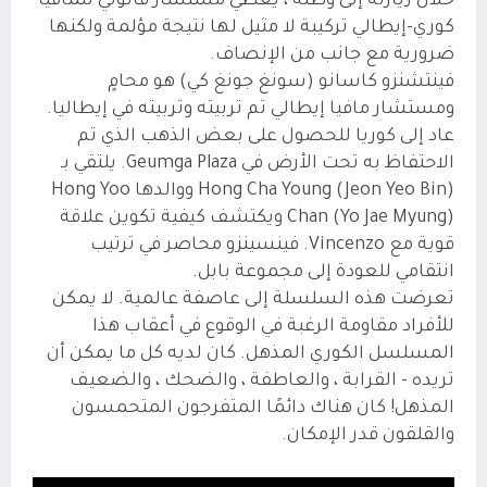
خلال زيارته إلى وطنه ، يعطي مستشار قانوني للمافيا
كوري-إيطالي تركيبة لا مثيل لها نتيجة مؤلمة ولكنها
ضرورية مع جانب من الإنصاف.
فينتشنزو كاسانو (سونغ جونغ كي) هو محامٍ
ومستشار مافيا إيطالي تم تربيته وتربيته في إيطاليا.
عاد إلى كوريا للحصول على بعض الذهب الذي تم
الاحتفاظ به تحت الأرض في Geumga Plaza. يلتقي بـ
Hong Cha Young (Jeon Yeo Bin) ووالدها Hong Yoo
Chan (Yo Jae Myung) ويكتشف كيفية تكوين علاقة
قوية مع Vincenzo. فينسينزو محاصر في ترتيب
انتقامي للعودة إلى مجموعة بابل.
تعرضت هذه السلسلة إلى عاصفة عالمية. لا يمكن
للأفراد مقاومة الرغبة في الوقوع في أعقاب هذا
المسلسل الكوري المذهل. كان لديه كل ما يمكن أن
تريده - القرابة ، والعاطفة ، والضحك ، والضعيف
المذهل! كان هناك دائمًا المتفرجون المتحمسون
والقلقون قدر الإمكان.