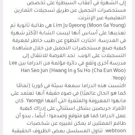
إلى الشهرة في أعقاب السيطرة على تخصص
مستحضرات التجميل عن طريق تسجيلات التمارين
التعليمية عبر الإنترنت.
Lim Ju Gyeong (Moon Ga Young) هي طالبة ثانوية تم
تعذيبها على أساس أنها ليست الشابة الأكثر شهرة
في المدرسة. اختارت التطوع عن طيب خاطر لمعرفة
كيفية صنع مستحضرات التجميل من خلال مشاهدة
التسجيلات على الويب. تجد الفرصة للانتقال إلى
مدرسة أخرى وتقع في دائرة مؤلمة من الدراما بين Lee
Su Ho (Cha Eun Woo) و Han Seo Jun (Hwang In
Yeop).
اكتسبت هذه الدراما سمعة سيئة في كوريا (تمامًا
كما هو الحال عالميًا) في ضوء حقيقة أنها تعتمد على
مانهوا المعروفة والمثمرة التي ألفها Yaongyi. كان
الأفراد حريصين بشكل استثنائي على إدراك كيفية
عمل الدراما كما هو متوقع وصدموا ؛ أيضًا ، يبدو أن
طاقم الممثلين لا يمكن تمييزه عن شخصيات
webtoon. تناول المسلسل بعض الظروف الحقيقية