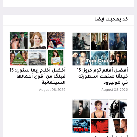
قد يعجبك ايضا
أفضل أفلام توم كروز: 15
أفضل أفلام إيما ستون: 15
فيلمًا صنعت أسطورته
فيلمًا من أقوى أعمالها
في هوليوود
السينمائية
August 08, 2026
August 08, 2026