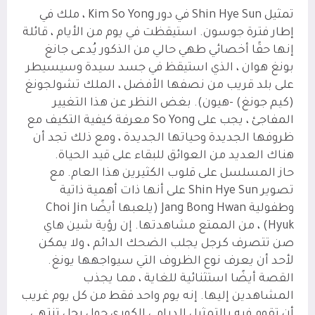
تمثيل Shin Hye Sun في دور Kim So Yong ، ملك في
إطار فترة جوسون. استيقظت في يوم من الأيام ، قائلة
إنها حقًا أخصائي طهي حالي من الذكور يُدعى جانغ
بونغ هوان ، الذي استيقظ في جسد سيدة وسيسيطر
على بلد قريب من نصفها الأفضل ، الملك تشولجونغ
(كيم جونغ) -هيون). بغض النظر عن هذا التغيير
المفاجئ ، يجب على So Yong معرفة كيفية التكيف مع
ظروفها الجديدة وحياتها الجديدة ، ومع ذلك تجد أن
هناك العديد من العوائق للبقاء على قيد الحياة.
حاز المسلسل على قلوب الكثيرين هذا العام. مع
تصوير Shin Hye Sun على أنها ذات أهمية ذاتية
وطفولية Jang Bong Hwan (يلعبها أيضًا Choi Jin
Hyuk) ، من الممتع مشاهدتها. إن رؤية شين هاي
صن تتصرف كرجل يجلب الضحك الدائم ، ولا يمكن
لأحد أن يعرف نوع الظروف التي سيواجهها يونغ.
القصة أيضًا استثنائية للغاية ، مما يجذب
المشاهدين إليها. إنه يوم واحد فقط من كل يوم غريب
أن تقوم فيه بالتمثيل الدرامي الكوري حول رجل تنتهي