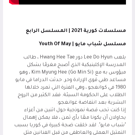
مسلسلات كورية 2021 | المسلسل الرابع
مسلسل شباب مايو |
Youth Of May
يلعب Lee Do Hyun دور Hwang Hee Tae ، طالب
المدرسة الإكلينيكية الذي أصبح مغرمًا بشكل
ميؤوس به مع Kim Myung Hee (Go Min Si) ، وهو
مساعد طبي قوي الإرادة وحر. حدثت الدراما في مايو
1980 في كوانغجو ، وهي الفترة التي تمرد خلالها
الطلاب على الحكومة السيئة. فقد الكثير من الروح
البشرية بعد انتفاضة غوانغجو.
إذا كنت تحب قصة نموذجية حول اثنين من أعزاء
يحاولان أن يكونا معًا بأي ثمن ، فلا يمكن إهمال
"شباب مايو". لقد خلقت ضجة كبيرة في كوريا بسبب
التمثيل العملي والعاطفي من قبل الفنانين مثل