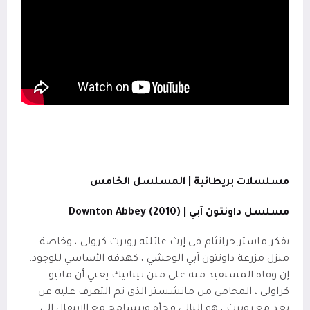
مسلسلات بريطانية | المسلسل الخامس
مسلسل داونتون آبي | (2010)
Downton Abbey
يفكر ماستر جرانثام في إرث عائلته روبرت كرولي ، وخاصة
منزل مزرعة داونتون آبي الوحشي ، كهدفه الأساسي للوجود.
إن وفاة المستفيد منه على متن تيتانيك يعني أن ماثيو
كراولي ، المحامي من مانشستر الذي تم التعرف عليه عن
بعد مع روبرت ، هو التالي فجأة ويتسامح مع الانتقال إلى