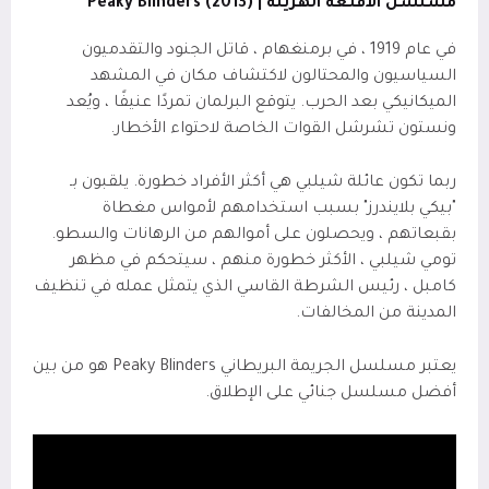
مسلسل الاقنعه الهزيله | (2013)
Peaky Blinders
في عام 1919 ، في برمنغهام ، قاتل الجنود والتقدميون
السياسيون والمحتالون لاكتشاف مكان في المشهد
الميكانيكي بعد الحرب. يتوقع البرلمان تمردًا عنيفًا ، ويُعد
ونستون تشرشل القوات الخاصة لاحتواء الأخطار.
ربما تكون عائلة شيلبي هي أكثر الأفراد خطورة. يلقبون بـ
"بيكي بلايندرز" بسبب استخدامهم لأمواس مغطاة
بقبعاتهم ، ويحصلون على أموالهم من الرهانات والسطو.
تومي شيلبي ، الأكثر خطورة منهم ، سيتحكم في مظهر
كامبل ، رئيس الشرطة القاسي الذي يتمثل عمله في تنظيف
المدينة من المخالفات.
يعتبر مسلسل الجريمة البريطاني Peaky Blinders هو من بين
أفضل مسلسل جنائي على الإطلاق.