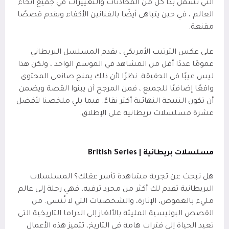
التي تشمل بدأ كل من المحادثات والتغييرات في جميع أنحاء
العالم ، في حين يتباهى أيضًا بالفنانين الأكفاء ويقدم قصصًا
مقنعة.
على عكس الترتيب الأمريكي ، يقدم المسلسل البريطاني
عمومًا عددًا أقل من المشاهد في الموسم الواحد ، ولكن هذا
ليس عيبًا في الحقيقة. نظرًا لأن ذلك يمنح صانعي المحتوى
واقعًا إضافيًا للجميع ، فمن المرجح أن يبنوا القصة ويضمن
أن تكون النتيجة النهائية أكثر نقاءً. فيما يلي ملخصنا لأفضل
عشرة مسلسلات بريطانية على الإطلاق.
مسلسلات بريطانية | British Series
هل تبحث عن تجربة مشاهدة تأسر عقلك؟ المسلسلات
البريطانية تقدم لك أكثر من مجرد ترفيه، فهي رحلة إلى عالم
مليء بالغموض، الإثارة، والشخصيات التي لا تُنسى. من
القصص البوليسية المليئة بالألغاز إلى الدراما التاريخية التي
تعيد الحياة إلى فترات هامة في التاريخ، تتميز هذه الأعمال