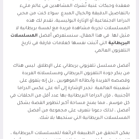
معقدة وحبكات غنية تُشرك المشاهدين في عالم مليء
بالتفاصيل الدقيقة والخيال المبدع. سواء كنت من محبي
الدراما الاجتماعية أو الإثارة البوليسية، تقدم لك هذه
المسلسلات تجربة مشاهدة فريدة مع لمسة بريطانية لا
مثيل لها. في هذا المقال، سنستعرض أفضل
المسلسلات
البريطانية
التي أثبتت نفسها كعلامات فارقة في تاريخ
التلفزيون العالمي.
أفضل مسلسل تلفزيوني بريطاني على الإطلاق. ليس هناك
من ينكر جودة التلفزيون البريطاني ومسلسلاته الفريدة
وقصصه الفريدة وأبطاله الموهوبين ، بل إنه يتفوق على
شعبيته العالمية. تجدر الإشارة إلى أنه على عكس الدراما
الأجنبية ، فإن الدراما البريطانية بها عدد أقل من الحلقات في
كل موسم ، مما يمنح مساحة أكبر لتطوير القصة بشكل
أفضل ، لذلك دعونا نتعرف على مجموعة من أفضل
المسلسلات البريطانية التي ستحبها بلا شك.
يمكن التحقق من الطبيعة الرائعة للمسلسلات البريطانية ،