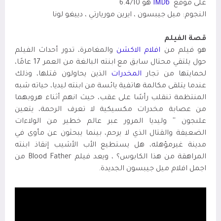
على موقع
IMDb
هو 6.4/10
النجوم: ميل جيبسون ، ايرين موريارتي ، دييغو لونا
قصة الفيلم
هو فيلم من
افلام الاكشن
والمغامرة، تدور أحداث الفيلم
حول
يلتقي محتال سابق مع ابنته البالغة من العمر 17 عامًا،
لحمايتها من تجار
المخدرات
الذين يحاولون قتلها، وذلك
عندما يتلقى مكالمة هاتفية يائسة من ابنته ليديا، حياته شبه
المنتظمة تنقلب رأسًا على عقب، حيث انهم أثناء هروبهما
من عصابة مخدرات مكسيكية لا تعرف الرحمة، يتعين
علىجون '' وليديا المرور عبر عالم خطير من الولاءات
الضعيفة والقتال الذي لا يرحم، بينما يبحثون عن مأوى في
مدينة غيرمؤهله، هل يستطيع الأب الأشيب إنقاذ ابنته
المراهقة من هذا الكابوس؟ ، ويعد فيلم Blood Father من
اجمل افلام ميل جيبسون الجديدة.