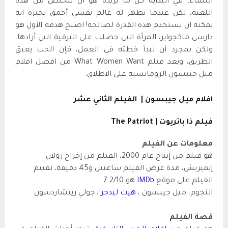
النساء، في البداية كل ما يريده هو أن يتخلص من هذه
اللعنة، لكن عندما يظهر له عالم نفسي أحمق يخبره انه
يمكنه ان يستخدم هذه القدرة لصالحه! اصبح هدفه الأول هو
دارسي ماكجواير، المرأة التي حصلت على الترقية التي أرادها،
ولكن بمجرد أن تبدأ خطته في العمل، فإن الحب يعيق
الطريق، ويعد فيلم What Women Want من افضل افلام
ميل جيبسون الرومانسية على الاطلاق.
افلام ميل جيبسون |
الفيلم الثاني عشر
فيلم ذا باتريوت |
The Patriot
معلومات عن الفيلم
هو فيلم من إنتاج عام 2000، الفيلم من إخراج رولان
إيميريش
،
مدة عرض الفيلم ساعتين
و45 دقيقة، تقييم
الفيلم على موقع
IMDb
هو 7.2/10
النجوم: ميل جيبسون ،
هيث ليدجر
، جولي ريتشاردسون
قصة الفيلم