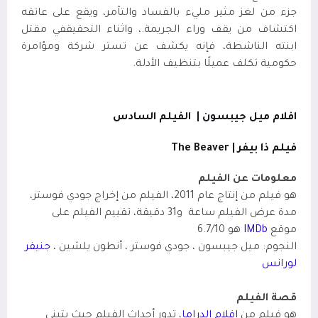
جزء من لغز مثير مليء بالفساد والتآمر، ويقع على عاتقه
اكتشاف من يقف وراء الجريمة.، واثناء التحقيقفي مقتل
ابنته الناشطة، فإنه يكشف عن تستر شركة ومؤامرة
حكومية تكلف عميلًا بتنظيف الأدلة.
افلام ميل جيبسون |
الفيلم السادس
فيلم ذا بيفر |
The Beaver
معلومات عن الفيلم
هو فيلم من إنتاج عام 2011، الفيلم من إخراج جودي فوستر،
مدة عرض الفيلم ساعة
و31 دقيقة، تقييم الفيلم على
موقع
IMDb
هو 6.7/10
النجوم: ميل جيبسون ، جودي فوستر ، أنطون يلشين ،
جنيفر
لورانس
قصة الفيلم
هو فيلم من
افلام الدراما
،
تدور أحداث الفيلم حيث يتبنى