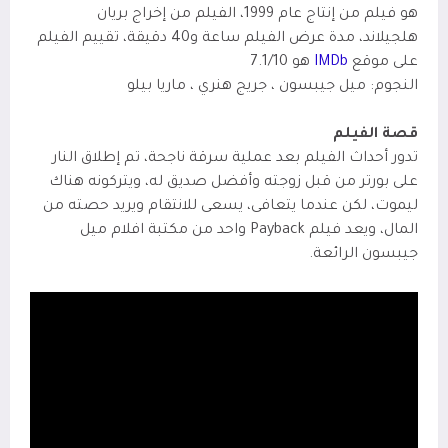
هو فيلم من إنتاج عام 1999، الفيلم من إخراج بريان
هلجيلاند
،
مدة عرض الفيلم ساعة
و40 دقيقة،
تقييم الفيلم
على موقع
IMDb
هو 7.1/10
النجوم: ميل جيبسون ، جريج هنري ، ماريا بيلو
قصة الفيلم
تدور أحداث الفيلم بعد عملية سرقة ناجحة، تم إطلاق النار
على بورتر من قبل زوجته وأفضل صديق له، ويتركونه هناك
ليموت، لكن عندما يتعافى، يسعى للانتقام ويريد حصته من
المال، ويعد فيلم Payback واحد من مكتبة افلام ميل
جيبسون الرائعة.