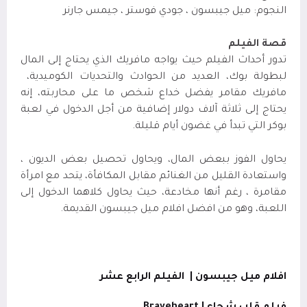
النجوم: ميل جيبسون ، جودي فوستر ، جيمس جارنر
قصة الفيلم
تدور أحداث الفيلم حيث
يواجه مافريك الذي يحتاج إلى المال
لبطولة بوك، العديد من الحوادث والتحديات الكوميدية،
مافريك مقامر يفضل خداع شخص ما على محاربته، إنه
يحتاج إلى ثلاثة آلاف دولار إضافية من أجل الدخول في لعبة
بوكر التي تبدأ في غضون أيام قليلة.
يحاول الفوز ببعض المال، ويحاول تحصيل بعض الديون ،
واستعادة القليل من الغنائم مقابل المكافأة، يتحد مع امرأة
مقامرة ، رغم أنها مخادعة، حيث يحاول كلاهما الدخول إلى
اللعبة
، وهو من افضل افلام ميل جيبسون القديمة.
افلام ميل جيبسون |
الفيلم الرابع عشر