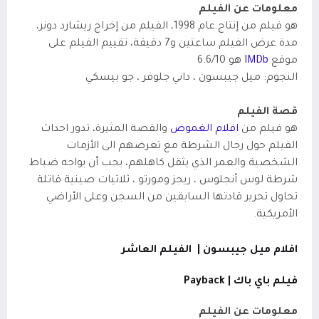
معلومات عن الفيلم
هو فيلم من إنتاج عام 1998، الفيلم من إخراج ريشارد دونر،
مدة عرض الفيلم ساعتين
و7 دقيقة، تقييم الفيلم على
موقع
IMDb
هو 6.6/10
النجوم: ميل جيبسون ، داني جلوفر ، جو بيسكي
قصة الفيلم
هو فيلم من
افلام الغموض
والقصة المثيرة،
تدور احداث
الفيلم حول رجال الشرطة مع تعرضهم الى الأزمات
الشخصية والعمر الذي يثقل كاهلهم، يجب أن يواجه ضباط
شرطة لوس أنجلوس ، ريجز ومورتو ، ثلاثيات صينية قاتلة
تحاول تحرير قادتها السابقين من السجن وعلى الأراضي
الأمريكية.
افلام ميل جيبسون |
الفيلم العاشر
فيلم باي باك |
Payback
معلومات عن الفيلم