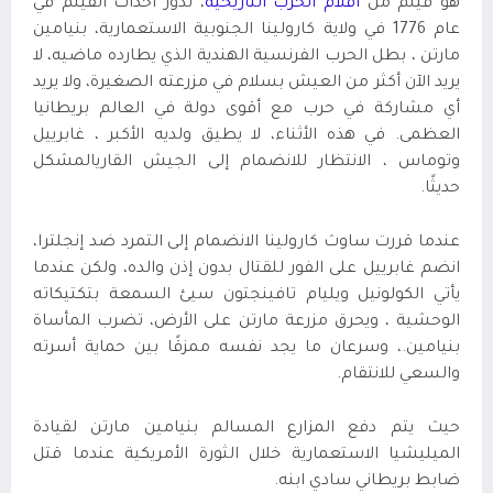
هو فيلم من
افلام الحرب التاريخية
، تدور أحداث الفيلم
في
عام 1776 في ولاية كارولينا الجنوبية الاستعمارية، بنيامين
مارتن ، بطل الحرب الفرنسية الهندية الذي يطارده ماضيه، لا
يريد الآن أكثر من العيش بسلام في مزرعته الصغيرة، ولا يريد
أي مشاركة في حرب مع أقوى دولة في العالم بريطانيا
العظمى. في هذه الأثناء، لا يطيق ولديه الأكبر ، غابرييل
وتوماس ، الانتظار للانضمام إلى الجيش القاريالمشكل
حديثًا.
عندما قررت ساوث كارولينا الانضمام إلى التمرد ضد إنجلترا،
انضم غابرييل على الفور للقتال بدون إذن والده، ولكن عندما
يأتي الكولونيل ويليام تافينجتون سيئ السمعة بتكتيكاته
الوحشية ، ويحرق مزرعة مارتن على الأرض، تضرب المأساة
بنيامين.، وسرعان ما يجد نفسه ممزقًا بين حماية أسرته
والسعي للانتقام.
حيث يتم دفع المزارع المسالم بنيامين مارتن لقيادة
الميليشيا الاستعمارية خلال الثورة الأمريكية عندما قتل
ضابط بريطاني سادي ابنه.