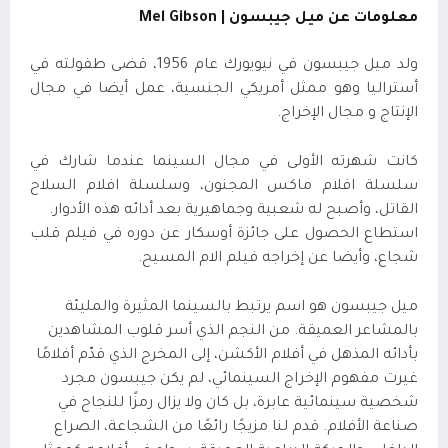
معلومات عن ميل جيبسون
Mel Gibson |
ولد ميل جيبسون في نيويورك عام 1956، قضى طفولته في
أستراليا وهو ممثل أمريكي الجنسية، عمل أيضا في مجال
الإنتاج و مجال الإخراج.
كانت شهرته الأولى في مجال السينما عندما شارك في
سلسلة افلام ماكس المجنون،
وسلسلة افلام السلاح
القاتل، وأصبح له شعبية وجماهيرية بعد أدائه هذه الأدوار.
استطاع الحصول على جائزة أوسكار عن دوره في فيلم قلب
شجاع، وأيضا عن إخراجه
فيلم الام المسيح.
ميل جيبسون هو اسم يرتبط بالسينما المثيرة والمليئة
بالمشاعر العميقة. من النجم الذي أسر قلوب المشاهدين
بأدائه المذهل في أفلام الأكشن، إلى المخرج الذي قدّم أفلامًا
غيرت مفهوم الإخراج السينمائي، لم يكن جيبسون مجرد
شخصية سينمائية عابرة، بل كان ولا يزال رمزًا للنجاح في
صناعة الأفلام. قدم لنا مزيجًا رائعًا من الشجاعة، الصراع