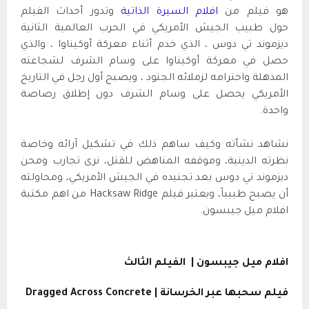
هو فيلم من
افلام السيرة الذاتية
وتدور أحداث الفيلم
حول
طبيب الجيش الأمريكي في الحرب العالمية الثانية
ديزموند تي دوس ، الذي خدم أثناء معركة أوكيناوا ، والذي
حصل في معركة أوكيناوا على وسام الشرف لشجاعته
المذهلة واحترامه لزملائه الجنود ، ويصبح أول رجل في التاريخ
الأمريكي يحصل على وسام الشرف دون إطلاق رصاصة
واحدة.
نشاهد نشأته وكيف ساهم ذلك في تشكيل آرائه وخاصة
نظرته الدينية، وموقفه المناهض للقتل، نرى تجارب ومحن
ديزموند تي دوس بعد تجنيده في الجيش الأمريكي، ومحاولته
أن يصبح طبيباً، ويعتبر فيلم Hacksaw Ridge من اهم مكتبة
افلام ميل جيبسون.
افلام ميل جيبسون |
الفيلم الثالث
فيلم سحبها عبر الخرسانة
|
Dragged Across Concrete