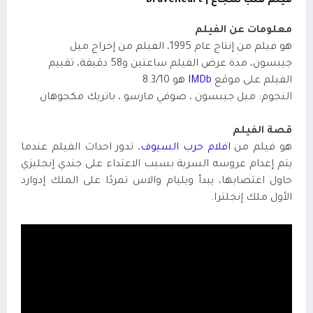
فيلم قلب شجاع |
Braveheart
معلومات عن الفيلم
هو فيلم من إنتاج عام 1995، الفيلم من إخراج ميل
جيبسون
،
مدة عرض الفيلم ساعتين
و58 دقيقة،
تقييم
الفيلم على موقع
IMDb
هو 8.3/10
النجوم: ميل جيبسون ، صوفي مارسو ، باتريك مكجوهان
قصة الفيلم
هو فيلم من
افلام حرب السيوف
،
تدور احداث الفيلم عندما
يتم إعدام عروسه السرية بسبب الاعتداء على جندي إنجليزي
حاول اغتصابها، يبدأ ويليام والاس تمردًا على الملك إدوارد
الأول ملك إنجلترا.