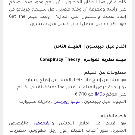
خاصة في هذا المكان المجنون، الآن ، مع وجود هدف ضخم
على رأسه ومعرفة أن وقته قصير ، هل سينجح جرينجو في
إنقاذ نفسه والحصول على المال؟
، ويعد فيلم Get the
Gringo واحد من افضل افلام اكشن ميل جيبسون.
افلام ميل جيبسون |
الفيلم الثامن
فيلم نظرية المؤامرة |
Conspiracy Theory
معلومات عن الفيلم
هو فيلم من إنتاج عام 1997، الفيلم من إخراج ريشارد
دونر
،
مدة عرض الفيلم ساعتين
و15 دقيقة، تقييم الفيلم
على موقع
IMDb
هو 6.7/10
النجوم: ميل جيبسون ،
جوليا روبرتس
، باتريك ستيوارت
قصة الفيلم
هو فيلم من افلام الاكشن و
الغموض
والقصص
المثيرة،
تدور أحداث الفيلم حول رجل مهووس بنظريات