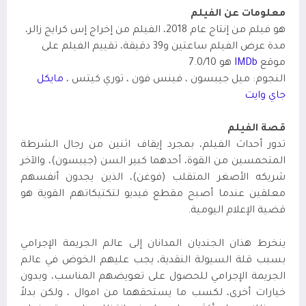
معلومات عن الفيلم
هو فيلم من إنتاج عام 2018، الفيلم من إخراج إس كرايج زالر،
مدة عرض الفيلم ساعتين
و39 دقيقة، تقييم الفيلم على
موقع
IMDb
هو 7.0/10
النجوم: ميل جيبسون ، فينس فون ، توري كيتس ،
مايكل
جاي وايت
قصة الفيلم
تدور أحداث الفيلم، بمجرد إيقاف اثنين من رجال الشرطة
المتحمسين من القوة، أحدهما كبير السن (جيبسون)، والآخر
شريكه الأصغر المتقلب (فوغن)، الذين يجدون أنفسهم
معلقين عندما أصبح مقطع فيديو لتكتيكاتهم القوية هو
قضية الإعلام اليومية.
ينخرط هذان الجنديان المدانان إلى عالم الجريمة الإجرامي
بسبب قلة السيولة النقدية، يجب عليهم الخوض في عالم
الجريمة الإجرامي للحصول على تعويضهم المناسب، وبدون
خيارات أخرى، لكسب ما يستحقهما من اموال ، ولكن بدلاً