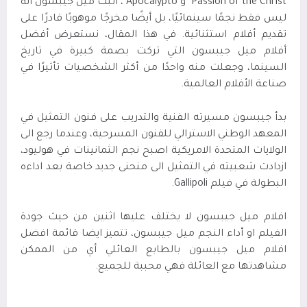
Passion of the Christ" و"Apocalypto"، أثبت ميل جيبسون أنه
ليس فقط نجمًا سينمائيًا، بل أيضًا مخرجًا موهوبًا قادرًا على
تقديم أفلام استثنائية. في هذا المقال، نستعرض أفضل
أفلام ميل جيبسون التي تركت بصمة كبيرة في تاريخ
السينما، وجعلت منه واحدًا من أكثر الشخصيات تأثيرًا في
صناعة الأفلام العالمية.
بدأ جيبسون مسيرته الفنية والتدريب على فنون التمثيل في
المعهد الوطني الاسترالي للفنون المسرحية، وعندما رجع الى
الولايات المتحدة الامريكية اصبح نجم الثمانينات في هوليود،
ازدادت شعبيته في التمثيل الى منحنى جديد خاصة بعد اداءه
البطولة في فيلم Gallipoli.
افلام ميل جيبسون لا يختلف عليها اثنين من حيث جودة
الفيلم او أداء النجم ميل جيبسون، تتميز ايضا قائمة افضل
افلام ميل جيبسون بالطابع العائلي أي من الممكن
مشاهدتها مع العائلة فهي محببة للجميع.