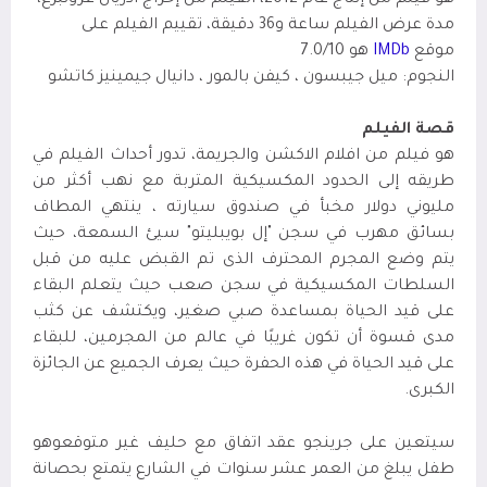
هو فيلم من إنتاج عام 2012، الفيلم من إخراج أدريان غرونبرغ،
مدة عرض الفيلم ساعة
و36 دقيقة،
تقييم الفيلم على
موقع
IMDb
هو 7.0/10
النجوم: ميل جيبسون ، كيفن بالمور ، دانيال جيمينيز كاتشو
قصة الفيلم
هو فيلم من افلام الاكشن والجريمة،
تدور أحداث الفيلم
في
طريقه إلى الحدود المكسيكية المتربة مع نهب أكثر من
مليوني دولار مخبأ في صندوق سيارته ، ينتهي المطاف
بسائق مهرب في سجن "إل بويبليتو" سيئ السمعة، حيث
يتم وضع المجرم المحترف الذى تم القبض عليه من قبل
السلطات المكسيكية في سجن صعب حيث يتعلم البقاء
على قيد الحياة بمساعدة صبي صغير، ويكتشف عن كثب
مدى قسوة أن تكون غريبًا في عالم من المجرمين، للبقاء
على قيد الحياة في هذه الحفرة حيث يعرف الجميع عن الجائزة
الكبرى.
سيتعين على جرينجو عقد اتفاق مع حليف غير متوقعوهو
طفل يبلغ من العمر عشر سنوات في الشارع يتمتع بحصانة