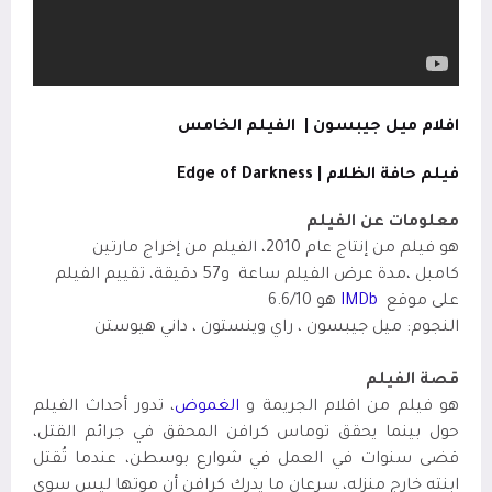
افلام ميل جيبسون |
الفيلم الخامس
فيلم حافة الظلام
|
Edge of Darkness
معلومات عن الفيلم
هو فيلم من إنتاج عام 2010، الفيلم من إخراج مارتين
كامبل
،
مدة عرض الفيلم ساعة
و57 دقيقة، تقييم الفيلم
على موقع
IMDb
هو 6.6/10
النجوم: ميل جيبسون ، راي وينستون ، داني هيوستن
قصة الفيلم
هو فيلم من افلام الجريمة و
الغموض
،
تدور أحداث الفيلم
حول بينما يحقق توماس كرافن المحقق في جرائم القتل،
قضى سنوات في العمل في شوارع بوسطن، عندما تُقتل
ابنته خارج منزله، سرعان ما يدرك كرافن أن موتها ليس سوى