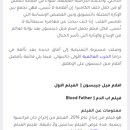
الداخلي، والحبكة الدرامية العميقة، سواء في أفلامه كممثل
أو من خلال خلف الكاميرا. إن أفلامه لا تُنسى، فهي تجمع بين
الإثارة المليئة بالتشويق وبين القصص الإنسانية التي
تلامس القلب. إذا كنت تبحث عن مغامرة سينمائية لا
تُنسى، فكل فيلم يحمل اسم ميل جيبسون يعد بوابة لعالم
من الإبداع والإثارة التي تأسر الخيال.
وصلت مسيرته التمثيلية إلى آفاق جديدة بعد تألقه في
دراما
الحرب العالمية
الأولى جاليبولي. فيما يلي قائمة بأفضل
أفلام ميل جيبسون على الإطلاق.
افلام ميل جيبسون |
الفيلم الاول
فيلم اب الدم |
Blood Father
معلومات عن الفيلم
هو فيلم من إنتاج عام 2016، الفيلم من إخراج جان فرانسوا
ريشيه، مدة عرض الفيلم ساعتين
و2 دقيقة، تقييم الفيلم