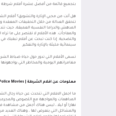
بتجميع قائمة من أفضل عشرة أفلام شرطة تج
هل أنت من محبي الإثارة والتشويق؟ أفلام الشر
تتحقق العدالة من خلال التحقيقات المعقدة وا
المدهش والدراما النفسية العميقة، حيث تتد
والمفاجآت. هذه الأفلام لا تقتصر على ما تراه 
والتضحية. إذا كنت تبحث عن أفلام تبقيك في حا
سينمائية مليئة بالإثارة والتفكير.
تسمى الأفلام التي تدور حول حياة ضباط الشر
مغامراتهم اليومية والمخاطر التي يواجهونه
معلومات عن افلام الشرطة |
Police Movies
ما اجمل الافلام التي تتحدث عن حياة رجال ال
المداهمات والمواجهة مع اللصوص والمجرمين 
نهارا أو ليلا ، ليس هناك أجمل من مشاهدة 
والمشاكل التي يتعرض لها ، وهناك العديد من 