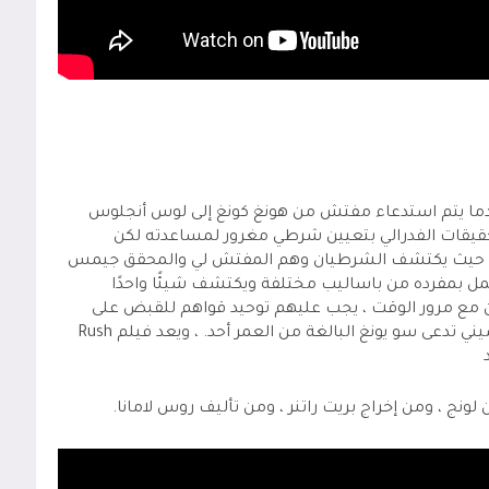
ر أحداث الفيلم عندما يتم استدعاء مفتش من هونغ كونغ إلى لوس أنجلوس
قيقات الفدرالي بتعيين شرطي مغرور لمساعدته لكن
م ، حيث يكتشف الشرطيان وهم المفتش لي والمحقق جيمس
ل بمفرده من باساليب مختلفة ويكتشف شيئًا واحدًا
كن مع مرور الوقت ، يجب عليهم توحيد قواهم للقبض على
ني تدعى سو يونغ البالغة من العمر أحد. ، ويعد فيلم
Rush
 لونج
، ومن إخراج بريت راتنر ، ومن تأليف روس لامانا.