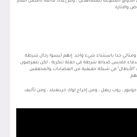
الأذواق المتنوعة للمشاهدين ، وتم إعداد قائمة بأفضل افلام
 والاثارة.
جمل فيلم شرطي ومثالي جدا باستثناء شيء واحد: إنهم ليسوا رجال شرطة.
لأصدقاء ملابس ضباط شرطة في حفلة تنكرية ، لكن يتعرضون
الأبطال" في شبكة حقيقية من العصابات والمحققين
هم .
ونيور ، روب ريغل ، ومن إخراج لوك جرينفيلد ، ومن تأليف