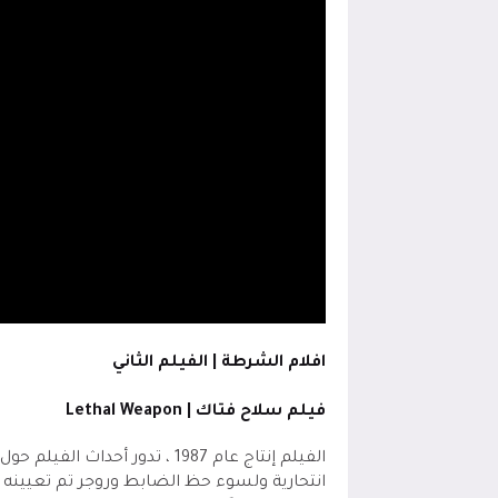
افلام الشرطة | الفيلم الثاني
فيلم سلاح فتاك |
Lethal Weapon
الفيلم إنتاج عام 1987 ، تدور 
انتحارية ولسوء حظ الضابط وروجر تم تعيينه م