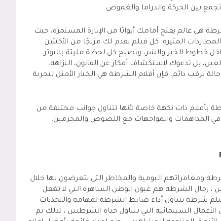
مع بين الحركة والدراما والغموض.
طة هي عالم يفتح أمامك أبوابًا من الإثارة المستمرة، حيث
لمطاردات المثيرة. كل فيلم يقدم لك مزيجًا من الأكشن
اخل خطوط الخير والشر، وتصبح كل لحظة مليئة بالتوتر
العين، بل تدعوك لاستكشاف أفكار عن القانون، النزاهة،
لة ترقب دائم، فإن أفلام الشرطة هي الخيار الأمثل لتجربة
طة بأفلام ذات نكهة خاصة لأنها تتناول جوانب مختلفة من
ا في المداهمات والمواجهات مع اللصوص والمجرمين.
شرطة ومغامراتهم اليومية والمخاطر التي يتعرضون لها خلال
، رجال الشرطة هم عيون الوطن الساهرة التي لا تغفل
فيلم شرطة يتناول أداء ضابط الشرطة لمهامه والتحديات
الأعمال السينمائية التي تتناول حياة الشرطيين ، لذلك تم