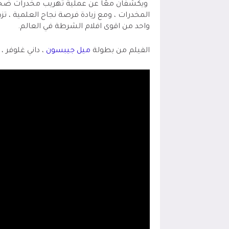
ويكشفان معًا عن عملية تهريب مخدرات ضخم
المخدرات ، ومع زيادة فرصة نجاح العلمية ، تز
واحد من اقوى افلام الشرطة في العالم.
الفيلم من بطولة
ميل جيبسون
، داني غلوفر ،