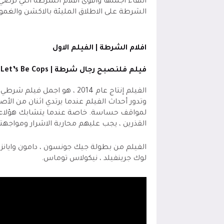
انتقاء اجملها واقوى افلام الشرطة التي ترضي 
الشرطة على الاطلاق المليئة بالاكشن والغموض
افلام الشرطة | الفيلم الاول
فيلم فلنصبح رجال شرطة |
Let’s Be Cops
الفيلم إنتاج عام 2014 ، هو ا
وتدور أحداث الفيلم عندما يرتدي اثنان من ا
لمواقف حساسة. خاصة عندما يتشابك هؤلاء "
القذرين ، يجب عليهم محاربة الاشرار ومواجهت
الفيلم من بطولة جيك جونسون ، دامون وايانز ج
لوك جرينفيلد ، نيكولاس توماس.