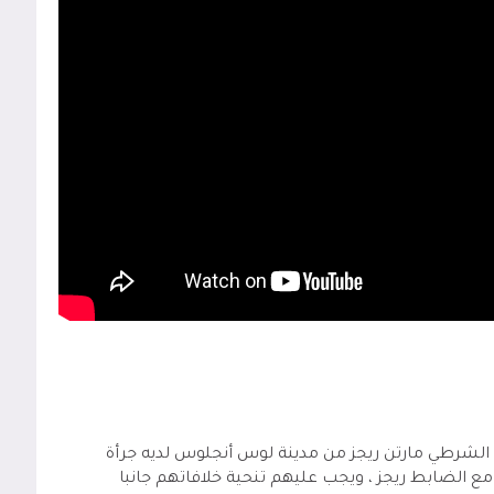
أحداث الفيلم حول الشرطي مارتن ريجز من مدينة لوس أنجلوس لديه جرأة
ع الضابط ريجز ، ويجب عليهم تنحية خلافاتهم جانبا