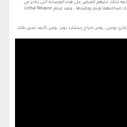
ة لذلك عليهم القبض على هذه العصابة التي تتاجر في
داد صداقتهما ويتم توطيدها ، ويعد فيلم
Lethal Weapon
 غاري بوسي ، ومن اخراج ريتشارد دونر ، ومن تأليف شين بلاك.