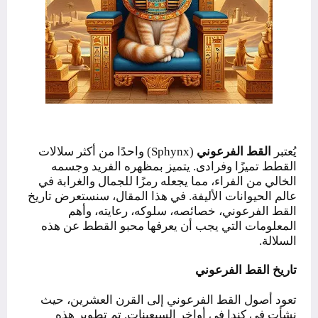
يُعتبر
القط الفرعوني
(Sphynx) واحدًا من أكثر سلالات
القطط تميزًا وفرادى. يتميز بمظهره الفريد وجسمه
الخالي من الفراء، مما يجعله رمزًا للجمال والغرابة في
عالم الحيوانات الأليفة. في هذا المقال، سنستعرض تاريخ
القط الفرعوني، خصائصه، سلوكه، رعايته، وأهم
المعلومات التي يجب أن يعرفها محبو القطط عن هذه
السلالة.
تاريخ القط الفرعوني
تعود أصول القط الفرعوني إلى القرن العشرين، حيث
نشأت في كندا في أواخر السبعينات. تم تطوير هذه