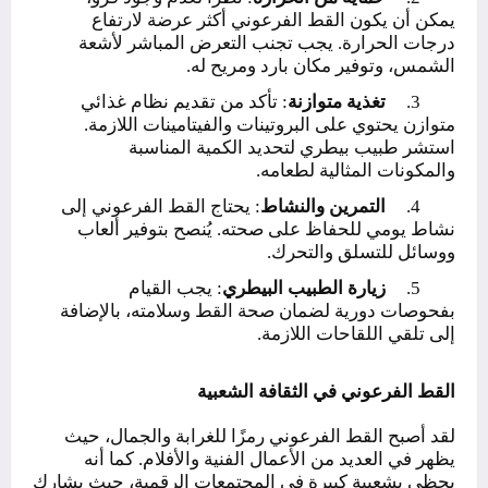
يمكن أن يكون القط الفرعوني أكثر عرضة لارتفاع
درجات الحرارة. يجب تجنب التعرض المباشر لأشعة
الشمس، وتوفير مكان بارد ومريح له.
3.
تغذية متوازنة
: تأكد من تقديم نظام غذائي
متوازن يحتوي على البروتينات والفيتامينات اللازمة.
استشر طبيب بيطري لتحديد الكمية المناسبة
والمكونات المثالية لطعامه.
4.
التمرين والنشاط
: يحتاج القط الفرعوني إلى
نشاط يومي للحفاظ على صحته. يُنصح بتوفير ألعاب
ووسائل للتسلق والتحرك.
5.
زيارة الطبيب البيطري
: يجب القيام
بفحوصات دورية لضمان صحة القط وسلامته، بالإضافة
إلى تلقي اللقاحات اللازمة.
القط الفرعوني في الثقافة الشعبية
لقد أصبح القط الفرعوني رمزًا للغرابة والجمال، حيث
يظهر في العديد من الأعمال الفنية والأفلام. كما أنه
يحظى بشعبية كبيرة في المجتمعات الرقمية، حيث يشارك