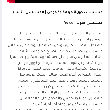
مسلسلات كورية جريمة وغموض | المسلسل التاسع
مسلسل صوت |
Voice
تم عرض المسلسل عام 2017 ، يحتوي المسلسل على
موسم واحد ، وتدور قصة المسلسل حول محققًا شعبيًا
قام بحل القضايا الكبرى ، ولكن بعد مقتل زوجته على يد قاتل
متسلسل ، تصاعدت حياته. لتصبح مملوءه بالشعور
بالذنب لأنه لم يكن قادراً على حمايتها ولكنه يظل يبحث سراً
عن قاتلها. وفي الوقت نفسه ، تخرج كانغ كوون جو من
أكاديمية الشرطة بأعلى الدرجات. بدأت العمل في مركز
اتصال للطوارئ. أثناء العمل هناك ، تحدث جريمة قتل
وحشية وعندما ذهب والدها رقيب الشرطة إلى مسرح
الجريمة يتم قتله هناك ويتسمع كوون جو ما حدث عبر
الهاتف. بعد ذلك ، تذهب إلى الولايات المتحدة للدراسة
وتعود إلى كوريا وتتحد هي والمحقق على ملاحقة قاتل
متسلسل مسؤول عن وفاة أحد أفراد أسرته.