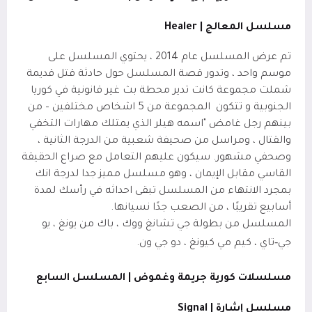
مسلسل المعالج |
Healer
تم عرض المسلسل عام 2014 ، يحتوي المسلسل على
موسم واحد ، وتدور قصة المسلسل حول حادثة قتل قديمة
شملت مجموعة كانت تدير محطة بث غير قانونية في كوريا
الجنوبية و تتكون
المجموعة من 5 اشخاص مختلفين – من
بينهم رجل غامض "اسمه هيلر الذي يمتلك مهارات التخفي
والقتال ، ومراسل من صحيفة شعبية من الدرجة الثانية ،
وصحفي مشهور. سيكون عليهم التعامل مع صراع الحقيقة
القاسي مقابل الإيمان ، وهو مسلسل مميز جدا لدرجة انك
بمجرد الانتهاء من المسلسل تبقى احداثه في رأسك لمدة
أسابيع تقريبًا ، من الصعب جدًا نسيانها.
المسلسل من بطولة جي تشانغ ووك ، باك من يونغ ، يو
‑
جي
تاي
،
كيم مي كيونغ
،
دو جي ون
.
مسلسلات كورية جريمة وغموض | المسلسل السابع
مسلسل إشارة |
Signal