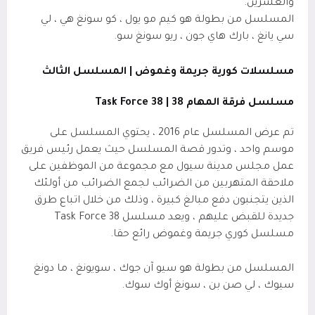
والعشرين.
المسلسل من بطولة هو كيم مو يول
، كو سونغ هي
، لي
سي يانغ
، بارك هاي جون ، ريو سونغ سو.
مسلسلات كورية جريمة وغموض | المسلسل الثالث
مسلسل فرقة المهام 38 | 38
Task Force
تم عرض المسلسل عام 2016 ، يحتوي المسلسل على
موسم واحد ، وتدور قصة المسلسل حيث يعمل رئيس فريق
عمل مجلس مدينة سيول مع مجموعة من الموظفين على
ملاحقة المتهربين من الضرائب لجمع الضرائب من أولئك
الذين يتجنبون دفع مبالغ كبيرة ، وذلك من خلال اتباع طرق
جديدة للقبض عليهم ، ويعد مسلسل 38
Task Force
مسلسل كوري جريمة وغموض رائع حقا.
المسلسل من بطولة هو سيو آن جوك ، سويونغ ، ما دونغ
سيوك ، لي صن بن ، سونغ أوك سوك.