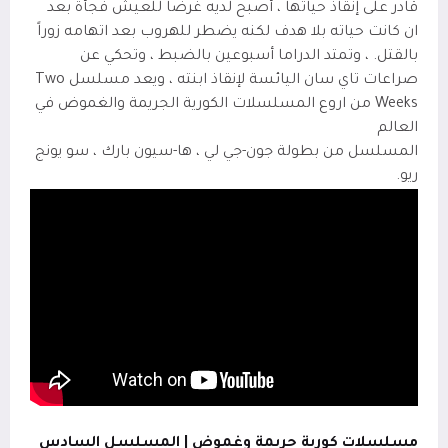
قادر على إنقاذ حياتها ، أصبح لديه غرضًا للعيش فجأة بعد
ان كانت حياته بلا هدف لكنه يضطر للهروب بعد اتهامه زوراً
بالقتل. ، وتمتد الدراما أسبوعين بالضبط ، وتحكي عن
صراعات تاي سان اليائسة لإنقاذ ابنته ، ويعد مسلسل
Two
Weeks
من اروع المسلسلات الكورية الجريمة والغموض في
العالم
المسلسل من بطولة جون-جي لي ، ها-سيون بارك ، سو يونج
ريو.
مسلسلات كورية جريمة وغموض | المسلسل السادس