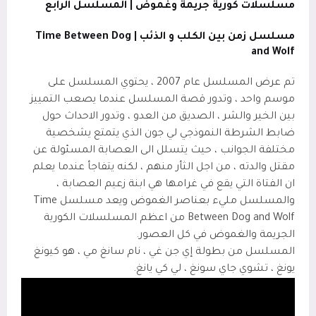
مسلسلات كورية جريمة وغموض | المسلسل الرابع
مسلسل زمن بين الكلب و الذئب |
Time Between Dog
and Wolf
تم عرض المسلسل عام 2007 ، يحتوي المسلسل على
موسم واحد ، وتدور قصة المسلسل عندما يصعب التمييز
بين الخير والشر ، الصديق من العدو ، وتدور الاحداث حول
ضابط الشرطة النموذجي لي جون الذي يتمتع يشخصية
مختلفة الجوانب ، حيث يتسلل الى العصابة المسئولة عن
مقتل والدته ، من اجل الثأر منهم ، لكنه يتفاجأ عندما يعلم
ان الفتاة التي يقع في غرامها هي ابنة زعيم العصابة ،
والمسلسل مليء بعناصر الغموض ويعد مسلسل
Time
Between Dog and Wolf
من اعظم المسلسلات الكورية
الجريمة والغموض في كل العصور.
المسلسل من بطولة إي جن غي ، نام سانغ مي ، هو كيونغ
يونغ ، تشوي جاي سونغ ، لي كي يانغ.