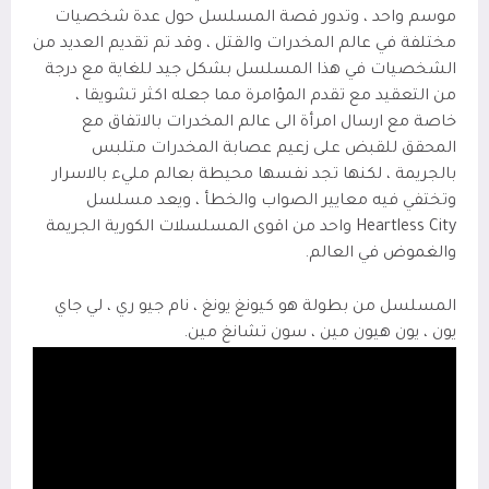
موسم واحد ، وتدور قصة المسلسل حول عدة شخصيات
مختلفة في عالم المخدرات والقتل ، وقد تم تقديم العديد من
الشخصيات في هذا المسلسل بشكل جيد للغاية مع درجة
من التعقيد مع تقدم المؤامرة مما جعله اكثر تشويقا ،
خاصة مع ارسال امرأة الى عالم المخدرات بالاتفاق مع
المحقق للقبض على زعيم عصابة المخدرات متلبس
بالجريمة ، لكنها تجد نفسها محيطة بعالم مليء بالاسرار
وتختفي فيه معايير الصواب والخطأ ، ويعد مسلسل
Heartless City
واحد من اقوى المسلسلات الكورية الجريمة
والغموض في العالم.
المسلسل من بطولة
هو كيونغ يونغ ، نام جيو ري ، لي جاي
يون ، يون هيون مين ، سون تشانغ مين.