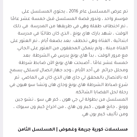
تم عرض المسلسل عام 2016 ، يحتوي المسلسل على
موسم واحد ، وتدور قصة المسلسل قبل خمسة عشر عامًا
، تم اختطاف طفلة وهي في طريقها من المدرسة. في ذلك
الوقت ، شهد بارك هاي يونغ ، الذي كان طالبًا في مدرسة
ابتدائية ، الفتاة وهي تخطف. بعد بضعة أيام ، تم العثور على
الفتاة ميتة ، ولم يتمكن المحققون من العثور على الجاني.
مع مرور الوقت ، بدأ هاي يونغ يدرس في الشرطة. بعد
خمسة عشر عامًا ، أصبحت هاي يونغ الآن ضابط شرطة
ومحلل جرائم. في أحد الأيام ، وجد جهاز اتصال لاسلكي يسمح
له بالاتصال بالمحقق لي جاي هان الذي كان في الماضي. ثم
شرع ضباط الشرطة هاي يونغ وجاي هان وتشا سو هيون في
رحلة لحل القضايا الشائكه.
المسلسل من بطولة لي جي هون ، كم هي سو ، تشو جين
وونغ ، جانغ هيون ، كيم ون هاي ، من اخراج كيم ون سيوك
،
ومن تأليف
كيم يون هي
.
مسلسلات كورية جريمة وغموض | المسلسل الثامن