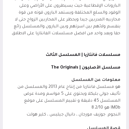
البارونات الإقطاعية حيث يسيطرون على الأراضي وعلى
الوقود والسلع المختلفة ويستمد البارون قوته من قوة
محاربيه المدربين جيدا ويحظر على المحاربين الزواج حتى لا
ينقسم ولائهم بين اسرتهم وبين البارون والمسلسل رائع
حقا ويعد واحد من افضل مسلسلات الفانتازيا على الاطلاق.
مسلسلات فانتازيا | المسلسل الثالث
مسلسل الأصليون | The Originals
معلومات عن المسلسل
هو مسلسل فانتازيا من إنتاج عام 2013 والمسلسل من
تأليف جولي بليكلا ويحتوي على 5 مواسم ومدة عرض
المسلسل 45 دقيقة و تقييم المسلسل على موقع
IMDb
هو 8.2/10
النجوم: جوزيف مورجان ، دانيال جيليس ، كلير هولت
قصة المسلسل