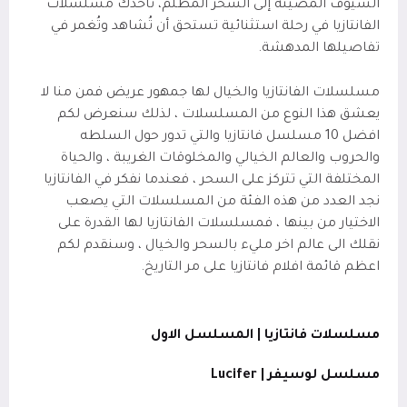
السيوف المضيئة إلى السحر المظلم، تأخذك مسلسلات
الفانتازيا في رحلة استثنائية تستحق أن تُشاهد وتُغمر في
تفاصيلها المدهشة.
مسلسلات الفانتازيا والخيال لها جمهور عريض فمن منا لا
يعشق هذا النوع من المسلسلات ، لذلك سنعرض لكم
افضل 10 مسلسل فانتازيا والتي تدور حول السلطه
والحروب والعالم الخيالي والمخلوقات الغريبة ، والحياة
المختلفة التي تتركز على السحر ، فعندما نفكر في الفانتازيا
نجد العدد من هذه الفئة من المسلسلات التي يصعب
الاختيار من بينها ، فمسلسلات الفانتازيا لها القدرة على
نقلك الى عالم اخر مليء بالسحر والخيال ، وسنقدم لكم
اعظم قائمة افلام فانتازيا على مر التاريخ.
مسلسلات فانتازيا | المسلسل الاول
مسلسل لوسيفر | Lucifer