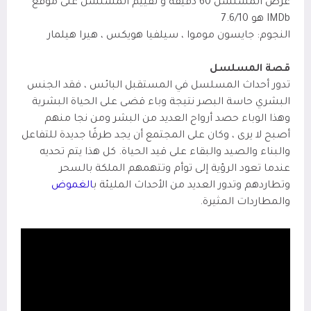
عرض المسلسل 60 دقيقة و تقييم المسلسل على موقع
IMDb
هو 7.6/10
النجوم: جايسون موموا ، سيلفيا هويكس ، هيرا هيلمار
قصة المسلسل
تدور أحداث المسلسل في المستقبل البائس ، فقد الجنس
البشري حاسة البصر نتيجة وباء قضى على الحياة البشرية
وهذا الوباء حصد أرواح العديد من البشر ومن نجا منهم
أصبح لا يرى ، وكان على المجتمع أن يجد طرقًا جديدة للتفاعل
والبناء والصيد والبقاء على قيد الحياة. كل هذا يتم تحديه
عندما تعود الرؤية إلى توأم وتتهمهم الملكة بالسحر
وتطاردهم وتدور العديد من الأحداث المليئة ب
الغموض
والمطاردات المثيرة.