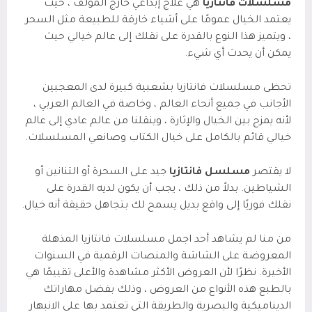
مسلسلات فانتازيا
هي علاج إبداعي خارج المؤلف ، حيث
يعتمد الخيال عمومًا على أشياء خارقة للطبيعة مثل السحر
، ويتميز هذا النوع بالقدرة على نقلك إلى عالم خيالي حيث
يمكن أن يحدث أي شيء.
تحظى مسلسلات فانتازيا بشعبية كبيرة لدى المعجبين
الأجانب في جميع أنحاء العالم ، وخاصة في العالم العربي ،
لأنه يمزج بين الخيال والإثارة ، وينقلنا من عالم عادي إلى عالم
خيالي قائم بالكامل على خيال الكتاب وصانعي المسلسلات.
لا يقتصر
مسلسل فانتازيا
جيد على السحرة أو التنانين أو
الشياطين. بدلاً من ذلك ، يجب أن يكون لديه القدرة على
نقلك فوريًا إلى واقع بديل يسمح لك بتجاهل حقيقة أنه خيال.
من منا لم يشاهد أحد اجمل مسلسلات فانتازيا المذهلة
المعروضة على الشاشة والمنصات الرقمية في السنوات
الأخيرة. نظرًا لأن العروض الأكثر مشاهدة والأعلى تقييمًا هي
بالطبع هذه الأنواع من العروض ، وذلك بفضل مهاراتك
الديناميكية والبصرية والطريقة التي تعتمد بها على الانبهار