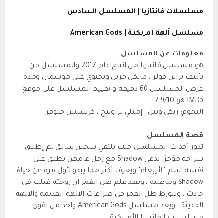
مسلسلات فانتازيا | المسلسل السادس
مسلسل آلهة أمريكية | American Gods
معلومات عن المسلسل
هو مسلسل فانتازيا من إنتاج عام 2017 والمسلسل من
تأليف براين فولر ، مايكل جرين ويحتوي على موسمان ومدة
عرض المسلسل 60 دقيقة و تقييم المسلسل على موقع
IMDb
هو 7.9/10
النجوم: ريكي ويتل ، إميلي براوننج ، كريسبين جلوفر
قصة المسلسل
تدور أحداث المسلسل حيث يلتقي سجين سابق تم إطلاق
سراحه مؤخرًا يدعى Shadow مع رجل غامض يطلق على
نفسه اسم "الأربعاء" ويعرف أكثر مما يبدو لأول مرة عن حياة
Shadow وماضيه ، وبعد علم ظل القمر ان زوجته قتلت في
حادث ، ويتورط ظل القمر في صراعات الالهة القديمة والالهة
الحديثة ، ويعد مسلسل American Gods واحد من اقوى