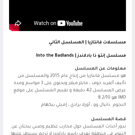
مسلسلات فانتازيا | المسلسل الثاني
مسلسل إنتو ذا بادلاندز | Into the Badlands
معلومات عن المسلسل
هو مسلسل فانتازيا من إنتاج عام 2015 والمسلسل من
تأليف ألفريد جوف ، مايلز ميلار ويحتوي على 3 مواسم ومدة
عرض المسلسل 42 دقيقة و تقييم المسلسل على موقع
IMD
هو 8.2/10
النجوم: دانيال وو ، أورلا برادي ، إميلي بيكهام
قصة المسلسل
تدور أحداث المسلسل حول محارب عظيم وصبي يبحثان عن
التنوير في منطقة تعرف باسم بادلاندز لا ترحم يسيطر عليها