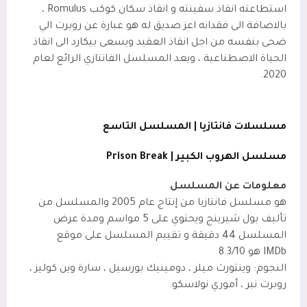
استطاعته انقاذ سفينته و انقاذ سكان كوكب Romulus ،
بالاضافة الى فقدانه اعز صديق له هو عبارة عن روبرت الي
ضحى بنفسه من اجل انقاذ العقيد ويسعى بيكارد الى انقاذ
الحياة الاصطناعية ، ويعد المسلسل الفانتازي الرائع لعام
2020.
مسلسلات فانتازيا | المسلسل التاسع
مسلسل الهروب الكبير | Prison Break
معلومات عن المسلسل
هو مسلسل فانتازيا من إنتاج عام 2005 والمسلسل من
تأليف بول شيرينج ويحتوي على 5 مواسم ومدة عرض
المسلسل 44 دقيقة و تقييم المسلسل على موقع
IMDb
هو 8.3/10
النجوم: وينتورث ميلر ، دومينيك بورسيل ، سارة وين كوليز ،
روبرت نبر ، أموري نولاسكو.