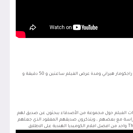
هو فيلم من إنتاج عام 2001 والفيلم من إخراج راجكومار هيراني ومدة عرض الفيلم ساعتين و 50 دقيقة و
أحداث الفيلم حول مجموعة من الأصدقاء يبحثون عن صديق لهم
دراسة مع بعضهم ، ويتذكرون صديقهم المفقود الذي جعلهم