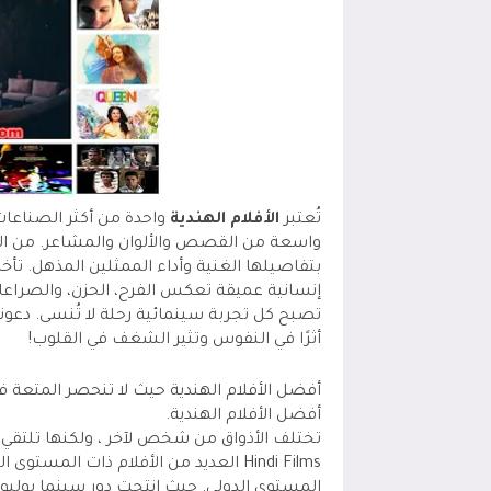
تُعتبر
الأفلام الهندية
واحدة من أكثر الصناعات
واسعة من القصص والألوان والمشاعر. من الروما
بتفاصيلها الغنية وأداء الممثلين المذهل. تأخ
إنسانية عميقة تعكس الفرح، الحزن، والصراعا
تصبح كل تجربة سينمائية رحلة لا تُنسى. دعون
أثرًا في النفوس وتثير الشغف في القلوب!
أفضل الأفلام الهندية حيث لا تنحصر المتعة ف
أفضل الأفلام الهندية.
تختلف الأذواق من شخص لآخر ، ولكنها تلتقي 
Hindi Films العديد من الأفلام ذات ال
المستوى الدولي. حيث انتجت دور سينما بوليو