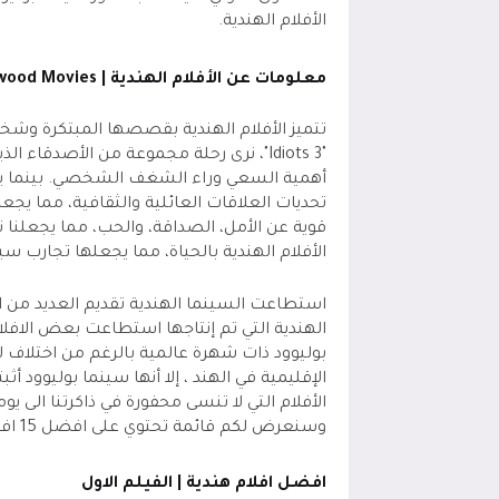
الأفلام الهندية.
معلومات عن الأفلام الهندية | Bollywood Movies
تتميز الأفلام الهندية بقصصها المبتكرة وشخص
"3 Idiots"، نرى رحلة مجموعة من الأصدقا
تحديات العلاقات العائلية والثقافية، مما 
قوية عن الأمل، الصداقة، والحب، مما يجعلنا 
الأفلام الهندية بالحياة، مما يجعلها تجارب سين
استطاعت السينما الهندية تقديم العديد من الاف
الهندية التي تم إنتاجها استطاعت بعض الافلا
بوليوود ذات شهرة عالمية بالرغم من اختلاف لغ
الإقليمية في الهند ، إلا أنها سينما بوليوود أ
الأفلام التي لا تنسى محفورة في ذاكرتنا الى يومن
وسنعرض لكم قائمة تحتوي على افضل 15 افلام هندية على الاطلاق اتمنى ان تنال اعجابكم .
افضل افلام هندية | الفيلم الاول