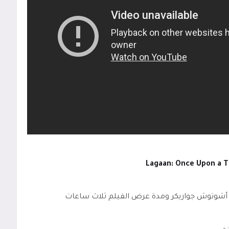
20 والفيلم من إخراج أشوتوش جواريكر ومدة عرض الفيلم ثلاث ساعات