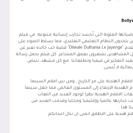
ياتها الملونة التي تُجسد تجارب إنسانية متنوعة. في فيلم
ء الذين يتحدون النظام التعليمي التقليدي، مما يسلط الضوء على
أهمية السعي وراء الشغف الشخصي. بينما يقدم "Dilwale Dulhania Le Jayenge" قصة حب خالدة تعبر عن
يجعل المشاهدين يشعرون بعمق المشاعر. كل فيلم يحمل رسالة
نعيد التفكير في قيمنا وتطلعاتنا. مع كل مشهد، تنبض
مائية لا تُنسى.
لام الهندية على مر التاريخ ، ومن بين افلام السينما
م الهندية الارتقاء إلى المستوى العالمي مما جعل سينما
ات الافلام الهندية نظرا لوجود العديد من اللغات
ثبتت جدارتها عالميا وإقليميا ومحليا وقدمت العديد من
ا هذا .