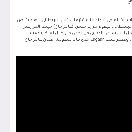
نغ
ث الفيلم في الهند اثناء فترة الاحتلال البريطاني للهند يفرض
لبسطاء ، فيقوم مزارع متمرد (عامر خان) بجمع المزارعين
ل الاستبدادي الدخول في تحدي من خلال لعبة رياضية
(الكريكت) واذا انتصرو سيقوم بالغاء الضريبة ، ويعتبر فيلم Lagaan الذي قام ببطولته الفنان عامر خان