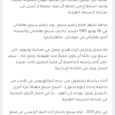
بعضًا من أفضل أفلامه التي قدمها طوال مسيرته الفنية،
وكيف استطاع من خلالها أن يترك بصمة لا تُنسى في
صناعة السينما الهندية.
شاهد اشهر افلام رانفير سينغ ، ولد رانفير سينغ بهافناني
في 06 يوليو 1985 للسيد جاجيت سينغ بهافناني والسيدة
أنجو بهافناني في مومباي ، ماهاراشترا.
إنه ممثل وعارض أزياء هندي يعمل في صناعة بوليوود. كان
سينغ يريد دائمًا أن يكون ممثلاً منذ طفولته. ومع ذلك ، شعر
خلال أيام دراسته الجامعية أن فكرة التمثيل كانت بعيدة
المنال وركز على الكتابة الإبداعية.
أثناء دراسته للحصول على درجة البكالوريوس في الآداب من
جامعة إنديانا (بلومنجتون) ، أصبح سينغ مهتمًا مرة أخرى
بالتمثيل وبعد عودته إلى الهند ، بدأ في اختبار الأدوار القيادية
في صناعة السينما الهندية.
في عام 2010 ، قام سينغ باختبار أداء الدور الرئيسي في فيلم