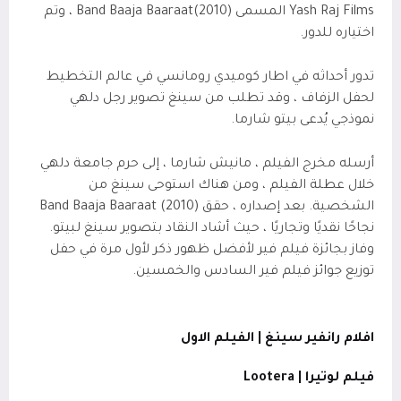
Yash Raj Films المسمى Band Baaja Baaraat(2010) ، وتم
اختياره للدور.
تدور أحداثه في اطار كوميدي رومانسي في عالم التخطيط
لحفل الزفاف ، وقد تطلب من سينغ تصوير رجل دلهي
نموذجي يُدعى بيتو شارما.
أرسله مخرج الفيلم ، مانيش شارما ، إلى حرم جامعة دلهي
خلال عطلة الفيلم ، ومن هناك استوحى سينغ من
الشخصية. بعد إصداره ، حقق Band Baaja Baaraat (2010)
نجاحًا نقديًا وتجاريًا ، حيث أشاد النقاد بتصوير سينغ لبيتو.
وفاز بجائزة فيلم فير لأفضل ظهور ذكر لأول مرة في حفل
توزيع جوائز فيلم فير السادس والخمسين.
افلام رانفير سينغ | الفيلم الاول
فيلم لوتيرا | Lootera