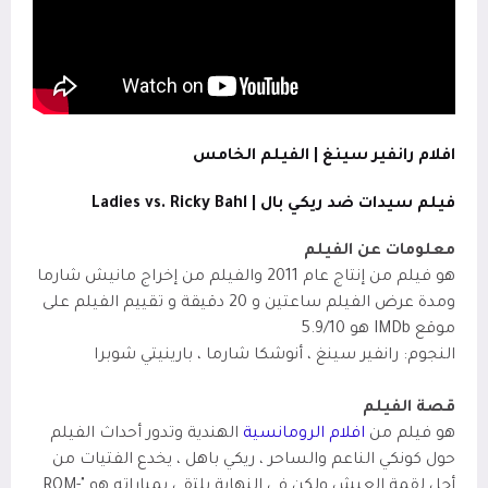
افلام رانفير سينغ | الفيلم الخامس
فيلم سيدات ضد ريكي بال | Ladies vs. Ricky Bahl
معلومات عن الفيلم
هو فيلم من إنتاج عام 2011 والفيلم من إخراج مانيش شارما
ومدة عرض الفيلم ساعتين و 20 دقيقة و تقييم الفيلم على
موقع IMDb
هو 5.9/10
النجوم: رانفير سينغ ، أنوشكا شارما ، بارينيتي شوبرا
قصة الفيلم
هو فيلم من
افلام الرومانسية
الهندية وتدور أحداث الفيلم
حول كونكي الناعم والساحر ، ريكي باهل ، يخدع الفتيات من
أجل لقمة العيش ولكن في النهاية يلتقي بمباراته هو "ROM-